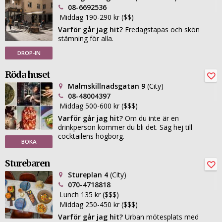
08-6692536
Middag 190-290 kr ($$)
Varför går jag hit?
Fredagstapas och skön
stämning för alla.
DROP-IN
Röda huset
Malmskillnadsgatan 9
(City)
08-48004397
Middag 500-600 kr ($$$)
Varför går jag hit?
Om du inte är en
drinkperson kommer du bli det. Säg hej till
cocktailens högborg.
BOKA
Sturebaren
Stureplan 4
(City)
070-4718818
Lunch 135 kr ($$$)
Middag 250-450 kr ($$$)
Varför går jag hit?
Urban mötesplats med