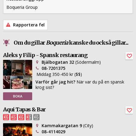
Boqueria Group
Rapportera fel
Om du gillar
Boqueria
kanske du också gillar...
Aleks y Filip - Spansk restaurang
Bjälbogatan 32
(Södermalm)
08-7201375
Middag 350-450 kr ($$)
Varför går jag hit?
När var du på en spansk
krog sist?
BOKA
Aqui Tapas & Bar
Kammakargatan 9
(City)
08-4114029