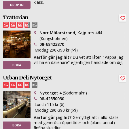
klass.
DROP-IN
Trattorian
Norr Mälarstrand, Kajplats 464
(Kungsholmen)
08-68423870
Middag 290-390 kr ($$)
Varför går jag hit?
Du vet att låten "Pappa jag
vill ha en italienare" egentligen handlade om dig.
BOKA
Urban Deli Nytorget
Nytorget 4
(Södermalm)
08-42550030
Lunch 115 kr ($)
Middag 290-390 kr ($$)
Varför går jag hit?
Gemytligt allt-i-allo-ställe
med generösa öppettider och (bland annat)
BOKA
finfina skaldjur.