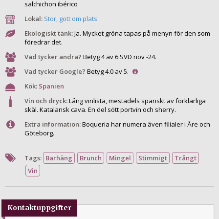
salchichon ibérico
Lokal:
Stor, gott om plats
Ekologiskt tänk:
Ja. Mycket gröna tapas på menyn för den som
föredrar det.
Vad tycker andra?
Betyg 4 av 6 SVD nov -24.
Vad tycker Google?
Betyg 4.0 av 5.
Kök:
Spanien
Vin och dryck:
Lång vinlista, mestadels spanskt av förklarliga
skäl. Katalansk cava. En del sött portvin och sherry.
Extra information:
Boqueria har numera även filialer i Åre och
Göteborg.
Tags:
Barhäng
Brunch
Mingel
Stimmigt
Trångt
Vin
Kontaktuppgifter