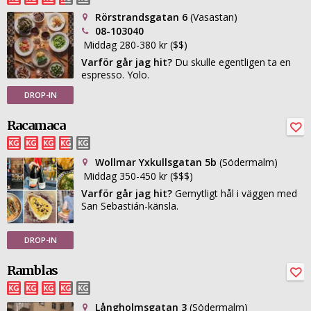
Rörstrandsgatan 6
(Vasastan)
08-103040
Middag 280-380 kr ($$)
Varför går jag hit?
Du skulle egentligen ta en
espresso. Yolo.
DROP-IN
Racamaca
Wollmar Yxkullsgatan 5b
(Södermalm)
Middag 350-450 kr ($$$)
Varför går jag hit?
Gemytligt hål i väggen med
San Sebastián-känsla.
DROP-IN
Ramblas
Långholmsgatan 3
(Södermalm)