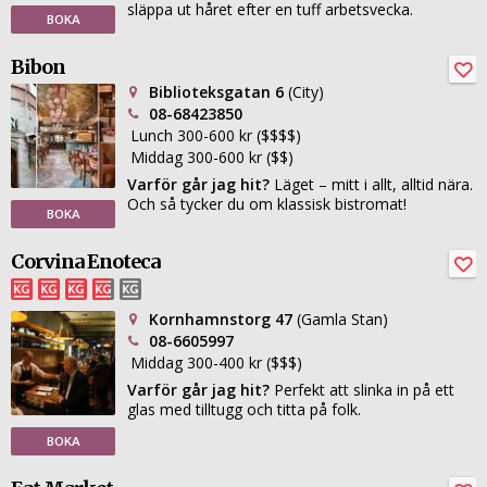
släppa ut håret efter en tuff arbetsvecka.
BOKA
Bibon
Biblioteksgatan 6
(City)
08-68423850
Lunch 300-600 kr ($$$$)
Middag 300-600 kr ($$)
Varför går jag hit?
Läget – mitt i allt, alltid nära.
Och så tycker du om klassisk bistromat!
BOKA
Corvina Enoteca
Kornhamnstorg 47
(Gamla Stan)
08-6605997
Middag 300-400 kr ($$$)
Varför går jag hit?
Perfekt att slinka in på ett
glas med tilltugg och titta på folk.
BOKA