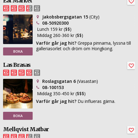
Eat Market
Jakobsbergsgatan 15
(City)
08-50920300
Lunch 159 kr ($$)
Middag 260-360 kr ($$)
Varför går jag hit?
Greppa pinnarna, lyssna till
galleriasorlet och dröm om Hongkong.
BOKA
Las Brasas
Roslagsgatan 6
(Vasastan)
08-100153
Middag 350-450 kr ($$$)
Varför går jag hit?
Du influeras gärna.
BOKA
Mellqvist Matbar