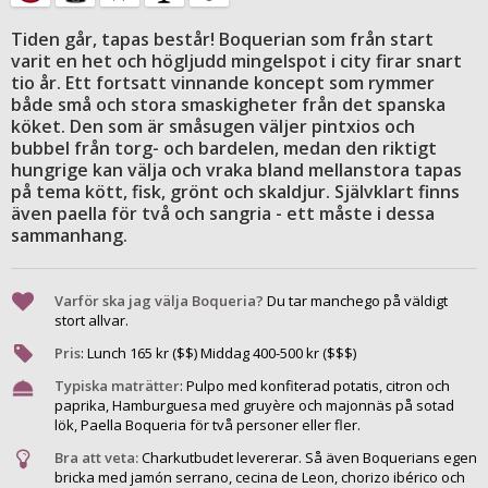
Tiden går, tapas består! Boquerian som från start
varit en het och högljudd mingelspot i city firar snart
tio år. Ett fortsatt vinnande koncept som rymmer
både små och stora smaskigheter från det spanska
köket. Den som är småsugen väljer pintxios och
bubbel från torg- och bardelen, medan den riktigt
hungrige kan välja och vraka bland mellanstora tapas
på tema kött, fisk, grönt och skaldjur. Självklart finns
även paella för två och sangria - ett måste i dessa
sammanhang.
Varför ska jag välja Boqueria?
Du tar manchego på väldigt
stort allvar.
Pris
:
Lunch
165
kr ($$) Middag
400
-
500
kr ($$$)
Typiska maträtter
:
Pulpo med konfiterad potatis, citron och
paprika, Hamburguesa med gruyère och majonnäs på sotad
lök, Paella Boqueria för två personer eller fler.
Bra att veta:
Charkutbudet levererar. Så även Boquerians egen
bricka med jamón serrano, cecina de Leon, chorizo ibérico och