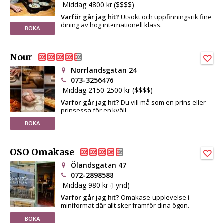
Middag 4800 kr ($$$$)
Varför går jag hit?
Utsökt och uppfinningsrik fine
dining av hög internationell klass.
BOKA
Nour
Norrlandsgatan 24
073-3256476
Middag 2150-2500 kr ($$$$)
Varför går jag hit?
Du vill må som en prins eller
prinsessa för en kväll.
BOKA
OSO Omakase
Ölandsgatan 47
072-2898588
Middag 980 kr (Fynd)
Varför går jag hit?
Omakase-upplevelse i
miniformat där allt sker framför dina ögon.
BOKA