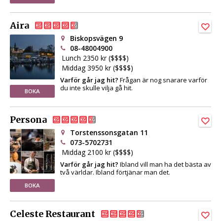
Aira
Biskopsvägen 9
08-48004900
Lunch 2350 kr ($$$$)
Middag 3950 kr ($$$$)
Varför går jag hit?
Frågan är nog snarare varför
du inte skulle vilja gå hit.
BOKA
Persona
Torstenssonsgatan 11
073-5702731
Middag 2100 kr ($$$$)
Varför går jag hit?
Ibland vill man ha det bästa av
två världar. Ibland förtjänar man det.
BOKA
Celeste Restaurant