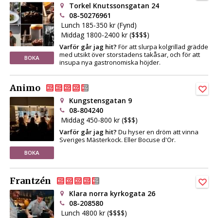
Torkel Knutssonsgatan 24
08-50276961
Lunch 185-350 kr (Fynd)
Middag 1800-2400 kr ($$$$)
Varför går jag hit?
För att slurpa kolgrillad grädde
med utsikt över storstadens takåsar, och för att
BOKA
insupa nya gastronomiska höjder.
Animo
Kungstensgatan 9
08-804240
Middag 450-800 kr ($$$)
Varför går jag hit?
Du hyser en dröm att vinna
Sveriges Mästerkock. Eller Bocuse d'Or.
BOKA
Frantzén
Klara norra kyrkogata 26
08-208580
Lunch 4800 kr ($$$$)