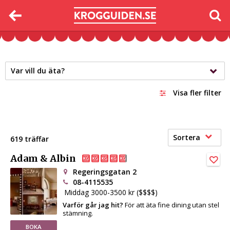
Var vill du äta?
Visa fler filter
Sortera
619 träffar
Adam & Albin
Regeringsgatan 2
08-4115535
Middag 3000-3500 kr ($$$$)
Varför går jag hit?
För att äta fine dining utan stel
stämning.
BOKA