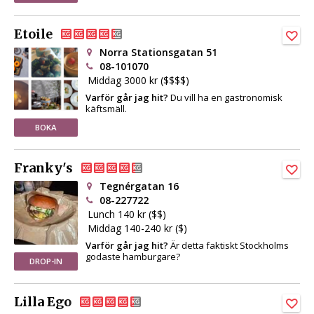
Etoile
Norra Stationsgatan 51
08-101070
Middag 3000 kr ($$$$)
Varför går jag hit?
Du vill ha en gastronomisk
käftsmäll.
BOKA
Franky's
Tegnérgatan 16
08-227722
Lunch 140 kr ($$)
Middag 140-240 kr ($)
Varför går jag hit?
Är detta faktiskt Stockholms
godaste hamburgare?
DROP-IN
Lilla Ego