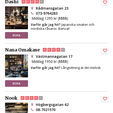
Dashi
Rådmansgatan 23
073-9764283
Middag 1295 kr ($$$$)
Varför går jag hit?
Japanska smaker och
nordiska råvaror. Banzai!
BOKA
Nana Omakase
Västmannagatan 17
Middag 1950 kr ($$$$)
Varför går jag hit?
Långsittning är din melodi.
BOKA
Nook
Högbergsgatan 62
08-7021570