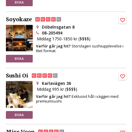
BOKA
Soyokaze
Döbelnsgatan 8
08-205494
Middag 1750-1850 kr ($$$$)
Varför går jag hit?
Storslagen sushiupplevelse i
litet format.
BOKA
Sushi Oi
Karlavägen 36
Middag 995 kr ($$$$)
Varför går jag hit?
Exklusivt hål i väggen med
premiumsushi.
BOKA
Miss Voon