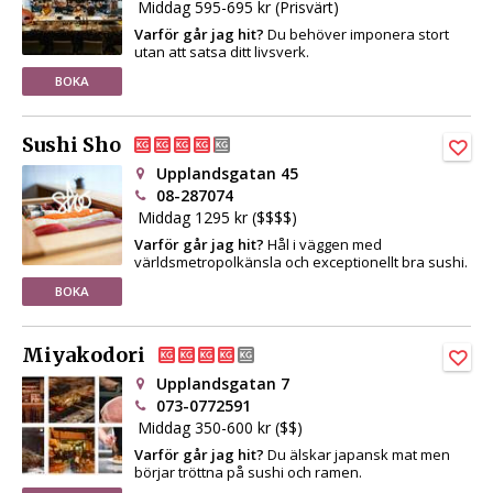
Middag 595-695 kr (Prisvärt)
Varför går jag hit?
Du behöver imponera stort
utan att satsa ditt livsverk.
BOKA
Sushi Sho
Upplandsgatan 45
08-287074
Middag 1295 kr ($$$$)
Varför går jag hit?
Hål i väggen med
världsmetropolkänsla och exceptionellt bra sushi.
BOKA
Miyakodori
Upplandsgatan 7
073-0772591
Middag 350-600 kr ($$)
Varför går jag hit?
Du älskar japansk mat men
börjar tröttna på sushi och ramen.