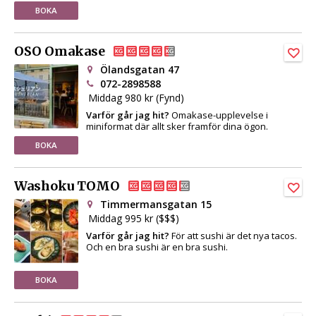
BOKA
OSO Omakase
Ölandsgatan 47
072-2898588
Middag 980 kr (Fynd)
Varför går jag hit?
Omakase-upplevelse i
miniformat där allt sker framför dina ögon.
BOKA
Washoku TOMO
Timmermansgatan 15
Middag 995 kr ($$$)
Varför går jag hit?
För att sushi är det nya tacos.
Och en bra sushi är en bra sushi.
BOKA