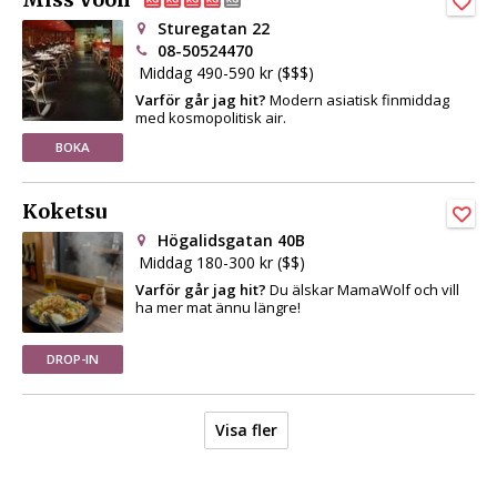
Sturegatan 22
08-50524470
Middag 490-590 kr ($$$)
Varför går jag hit?
Modern asiatisk finmiddag
med kosmopolitisk air.
BOKA
Koketsu
Högalidsgatan 40B
Middag 180-300 kr ($$)
Varför går jag hit?
Du älskar MamaWolf och vill
ha mer mat ännu längre!
DROP-IN
Visa fler