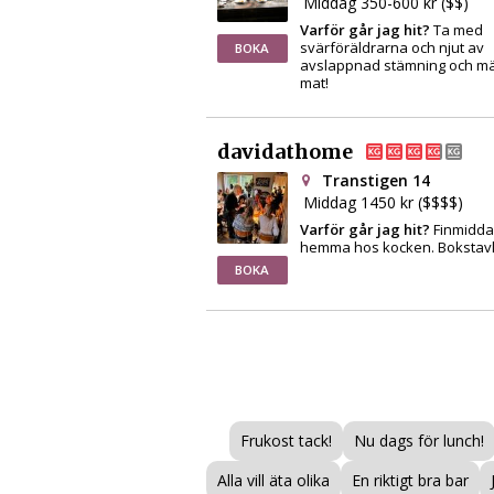
Middag 350-600 kr ($$)
Varför går jag hit?
Ta med
svärföräldrarna och njut av
BOKA
avslappnad stämning och mä
mat!
davidathome
Transtigen 14
Middag 1450 kr ($$$$)
Varför går jag hit?
Finmidd
hemma hos kocken. Bokstavl
BOKA
Frukost tack!
Nu dags för lunch!
Alla vill äta olika
En riktigt bra bar