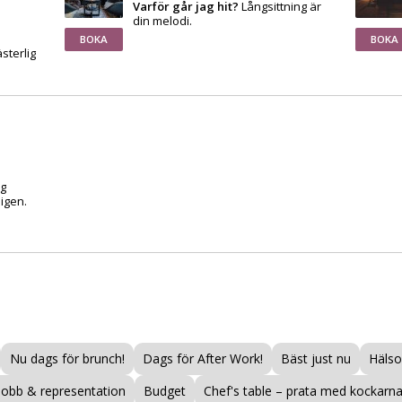
Varför går jag hit?
Långsittning är
din melodi.
BOKA
BOKA
sterlig
ag
igen.
Nu dags för brunch!
Dags för After Work!
Bäst just nu
Hälso
Jobb & representation
Budget
Chef's table – prata med kockarna