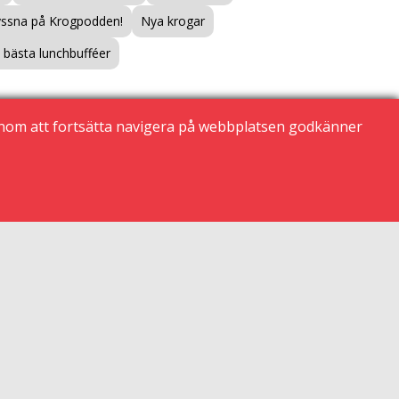
yssna på Krogpodden!
Nya krogar
bästa lunchbufféer
enom att fortsätta navigera på webbplatsen godkänner
Översätt
/ Translate