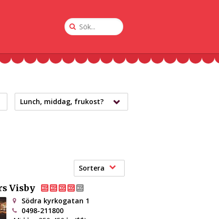
Sök
på
Krogguiden
Lunch, middag, frukost?
Sortera
rs Visby
Södra kyrkogatan 1
0498-211800