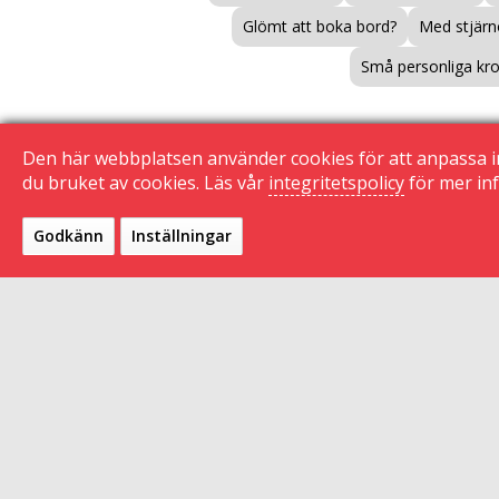
Glömt att boka bord?
Med stjärno
Små personliga kr
Den här webbplatsen använder cookies för att anpassa i
du bruket av cookies. Läs vår
integritetspolicy
för mer inf
Godkänn
Inställningar
Gilla på Facebook
F