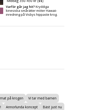
Middag 350-450 kr ($$)
Varför går jag hit?
Kryddiga
kinesiska smårätter möter Hawaii-
inredning på Visbys hippaste krog.
mat på krogen
Vi tar med barnen
!
Annorlunda koncept
Bäst just nu