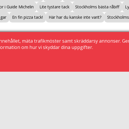
r i Guide Michelin
Lite tystare tack
Stockholms bästa råbiff
L
ogar
En fin pizza tack!
Här har du kanske inte varit?
Stockholms 
nnehållet, mäta trafikmöster samt skräddarsy annonser. G
ormation om hur vi skyddar dina uppgifter.
ölj på Instagram
Kontakta oss
Nyhetsbrev
© 2015 Krogguiden.se
113 24 Stockholm
|
Sekretessinställningar
Kontakta oss
|
Den här sidan använder cookies
|