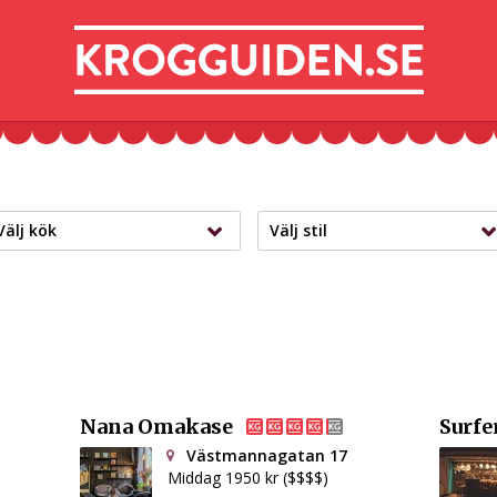
Välj kök
Välj stil
Nana Omakase
Surfe
Västmannagatan 17
Middag 1950 kr ($$$$)