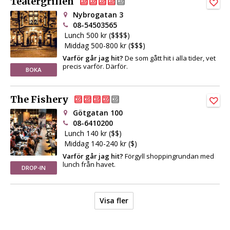
Teatergrillen
Nybrogatan 3
08-54503565
Lunch 500 kr ($$$$)
Middag 500-800 kr ($$$)
Varför går jag hit?
De som gått hit i alla tider, vet
precis varför. Därför.
BOKA
The Fishery
Götgatan 100
08-6410200
Lunch 140 kr ($$)
Middag 140-240 kr ($)
Varför går jag hit?
Förgyll shoppingrundan med
lunch från havet.
DROP-IN
Visa fler