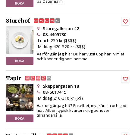
på Östermalm!
BOKA
Sturehof
Sturegallerian 42
08-4405730
Lunch 250 kr ($$$$)
Middag 420-520 kr ($$$)
Varför går jag hit?
Du har vuxit upp här i vimlet
och känner dig som hemma.
BOKA
Tapir
Skeppargatan 18
08-6617415
Middag 210-310 kr ($$)
Varför går jag hit?
Enkelhet, myskänsla och god
mat. Allt en typisk kvarterskrog behöver
tillhandahålla.
BOKA