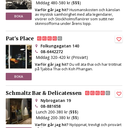
Middag 480-580 kr ($$$)
Varför går jag hit?
Husmanskosten och känslan
av mystisk samhörighet med alla legendarer,
BOKA
vivörer och Stockholmsflanörer som suttit ner
skinnsofforna under årens lopp.
Pat's Place
Folkungagatan 140
08-6442272
Middag 320-420 kr (Prisvärt)
Varför går jag hit?
Du vill äta thai och har tröttnat
på Tjabba Thai och Koh Phangan.
BOKA
Schmaltz Bar & Delicatessen
Nybrogatan 19
08-881658
Lunch 200-380 kr ($$$)
Middag 200-380 kr ($$)
Varför går jag hit?
Nyöppnat, trevligt och prisvärt