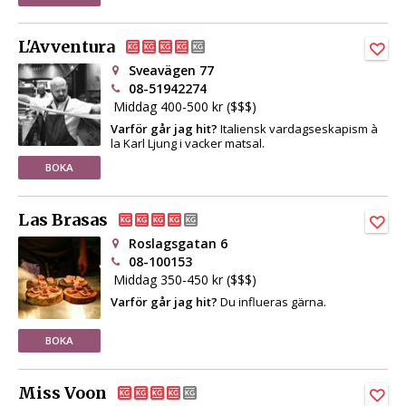
L'Avventura
Sveavägen 77
08-51942274
Middag 400-500 kr ($$$)
Varför går jag hit?
Italiensk vardagseskapism à
la Karl Ljung i vacker matsal.
BOKA
Las Brasas
Roslagsgatan 6
08-100153
Middag 350-450 kr ($$$)
Varför går jag hit?
Du influeras gärna.
BOKA
Miss Voon