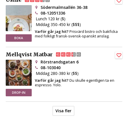
Södermalmsallén 36-38
08-12051336
Lunch 120 kr ($)
Middag 350-450 kr ($$$)
Varför går jag hit?
Prisvärd bistro och bakficka
med folkligt fransk-svensk-spanskt anslag.
BOKA
Mellqvist Matbar
Rörstrandsgatan 6
08-103040
Middag 280-380 kr ($$)
Varför går jag hit?
Du skulle egentligen ta en
espresso. Yolo.
DROP-IN
Visa fler