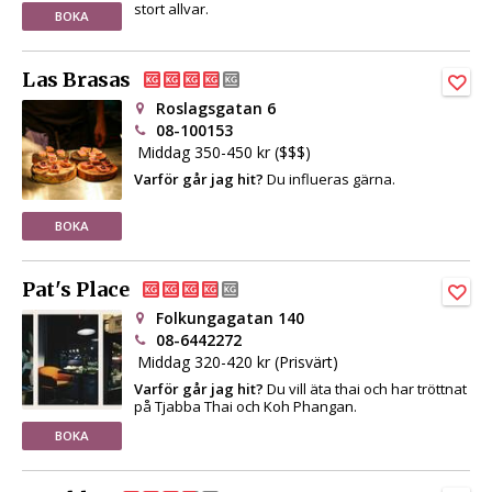
stort allvar.
BOKA
Las Brasas
Roslagsgatan 6
08-100153
Middag 350-450 kr ($$$)
Varför går jag hit?
Du influeras gärna.
BOKA
Pat's Place
Folkungagatan 140
08-6442272
Middag 320-420 kr (Prisvärt)
Varför går jag hit?
Du vill äta thai och har tröttnat
på Tjabba Thai och Koh Phangan.
BOKA