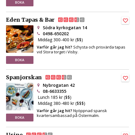
BOKA
Eden Tapas & Bar
Södra kyrkogatan 14
0498-650202
Middag 300-400 kr ($$)
Varför går jag hit?
Schysta och prisvärda tapas
vid Stora torget i Visby.
BOKA
Spanjorskan
Nybrogatan 42
08-6633355
Lunch 185 kr ($$)
Middag 380-480 kr ($$$)
Varför går jag hit?
Nyöppnad spansk
kvartersambassad på Östermalm.
BOKA
Usine