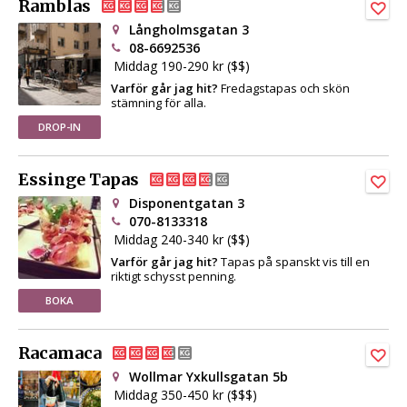
Ramblas
Långholmsgatan 3
08-6692536
Middag 190-290 kr ($$)
Varför går jag hit?
Fredagstapas och skön
stämning för alla.
DROP-IN
Essinge Tapas
Disponentgatan 3
070-8133318
Middag 240-340 kr ($$)
Varför går jag hit?
Tapas på spanskt vis till en
riktigt schysst penning.
BOKA
Racamaca
Wollmar Yxkullsgatan 5b
Middag 350-450 kr ($$$)