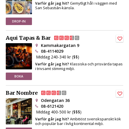
Varför går jag hit?
Gemytligt hål i väggen med
San Sebastián-känsla.
DROP-IN
Aqui Tapas & Bar
Kammakargatan 9
08-4114029
Middag 240-340 kr ($$)
Varför går jag hit?
Klassiska och prisvärda tapas
i trivsamt stimmig miljö.
BOKA
Bar Nombre
Odengatan 36
08-6121420
Middag 400-500 kr ($$$)
Varför går jag hit?
Ambitiöst svenskspanskt kök
och populär bar i livlig kontinental miljö.