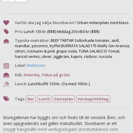
Varför ska jag välja Sturebaren?
Urban mötesplats med klass.
Pris
:
Lunch
135
kr ($$$) Middag
250
-
450
kr ($$$)
Typiska maträtter
:
BEEF TARTAR Soltorkade tomater, aiolí,
mandlar, pecorino, tryffel.BURRATA SALAD175 Malfy Gin Arancia,
citron, rosmarin & pink grape soda. TUNA SALAD215 Tomat,
haricot vertes, oliver, äggkräm, kapris, rädisor, ruccola.
Lokal:
Mellanstor
Kök:
Amerika
,
Fokus på grönt
Lunch:
Lunchbuffé 129 kr. (Ta med 109 kr.)
Tags:
Bar
Lunch
Stureplan
Vardagsmiddag
Sturegallerian har byggts om och fixats till de senaste åren, och
även uppgraderats vad gäller matutbudet. Sturebaren är ett
snyggt hängställe med vardagselegant storstadskänsla som