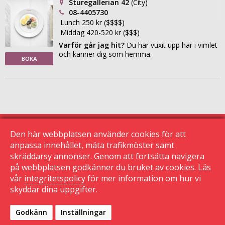
Sturegallerian 42
(City)
08-4405730
Lunch 250 kr ($$$$)
Middag 420-520 kr ($$$)
Varför går jag hit?
Du har vuxit upp här i vimlet
och känner dig som hemma.
BOKA
Den här webbplatsen använder cookies för att
anpassa innehållet, mäta trafikmöster samt
skräddarsy annonser. Genom att fortsätta navigera
© 2015 Krogguiden.se
113 24 Stockholm
på webbplatsen godkänner du bruket av cookies. Läs
vår
integritetspolicy
för mer information om hur vi
|
skyddar dina uppgifter.
Kontakta oss
|
Den här sidan använder cookies
|
Sekretessinställningar
Godkänn
Inställningar