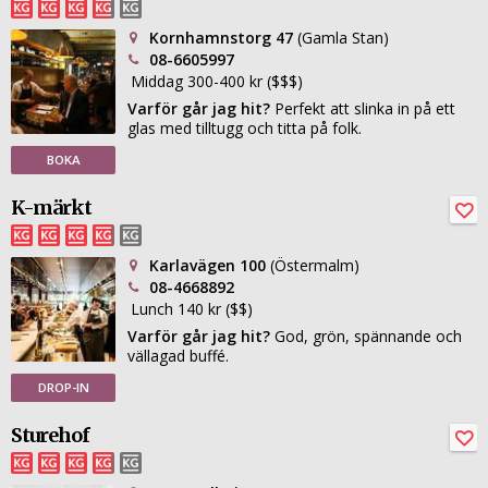
Kornhamnstorg 47
(Gamla Stan)
08-6605997
Middag 300-400 kr ($$$)
Varför går jag hit?
Perfekt att slinka in på ett
glas med tilltugg och titta på folk.
BOKA
K-märkt
Karlavägen 100
(Östermalm)
08-4668892
Lunch 140 kr ($$)
Varför går jag hit?
God, grön, spännande och
vällagad buffé.
DROP-IN
Sturehof