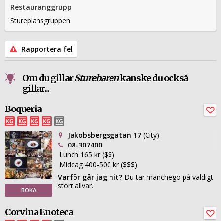
Restauranggrupp
Stureplansgruppen
Rapportera fel
Om du gillar
Sturebaren
kanske du också
gillar...
Boqueria
Jakobsbergsgatan 17
(City)
08-307400
Lunch 165 kr ($$)
Middag 400-500 kr ($$$)
Varför går jag hit?
Du tar manchego på väldigt
stort allvar.
BOKA
Corvina Enoteca