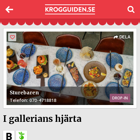
DELA
Sturebaren
DROP-IN
Telefon
: 070-4718818
I gallerians hjärta