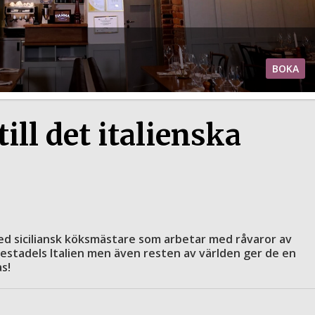
BOKA
ll det italienska
med siciliansk köksmästare som arbetar med råvaror av
mestadels Italien men även resten av världen ger de en
s!