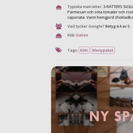
Typiska maträtter
:
3-RÄTTERS SICIL
Parmesan och söta tomater och ros
caponata. Varm hemgjord chokladka
Vad tycker Google?
Betyg 4.4 av 5.
Kök:
Italien
Tags:
Kött
Menypaket