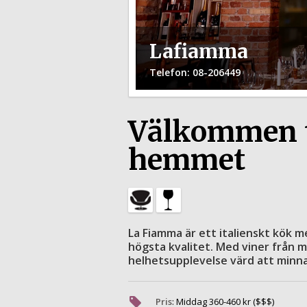
Lafiamma
Telefon
: 08-206449
Välkommen ti
hemmet
La Fiamma är ett italienskt kök 
högsta kvalitet. Med viner från 
helhetsupplevelse värd att minna
Pris
:
Middag
360
-
460
kr ($$$)