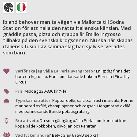
Ibland behöver man ta vägen via Mallorca till Södra
Station för att naila den rätta italienska känslan. Med
gräddig pasta, pizza och grappa är Emilio Ingrosso
tillbaka på den svenska krogscenen. Nu ska här skapas
italiensk fusion av samma slag han själv serverades
som barn.
Varför ska jag välja La Perla By Ingrosso?
Enligt dig finns det
bara en Ingrosso. Han som dansade bakom Pernilla i Picadilly
Circus.
Pris
:
Middag
230
-
330
kr ($$)
Typiska maträtter
:
Pappardelle, salcicca fräst i marsala, Penne
marinerad oxfilé, champinjoner och cognac, Hängmörad oxfilé
med parmesandoftande potatisgratäng.
Bra att veta:
Du som går igång på La Perla som koncept kan
köpa både kokboken, olivoljan och t-shirten.
Vad tycker andra?
Betyg 3 av 6 i SvD sep -21.