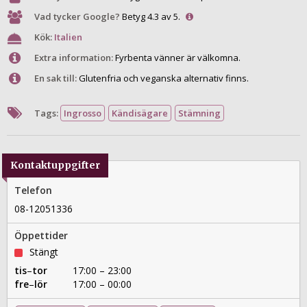
Vad tycker Google?
Betyg 4.3 av 5.
Kök:
Italien
Extra information:
Fyrbenta vänner är välkomna.
En sak till:
Glutenfria och veganska alternativ finns.
Tags:
Ingrosso
Kändisägare
Stämning
Kontaktuppgifter
Telefon
08-12051336
Öppettider
Stängt
tis
–
tor
17:00 – 23:00
fre
–
lör
17:00 – 00:00