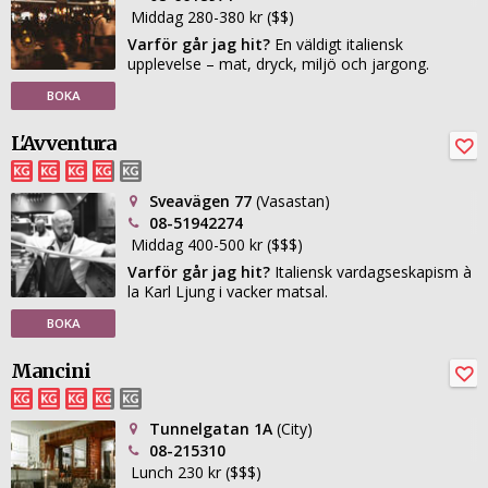
Middag 280-380 kr ($$)
Varför går jag hit?
En väldigt italiensk
upplevelse – mat, dryck, miljö och jargong.
BOKA
L'Avventura
Sveavägen 77
(Vasastan)
08-51942274
Middag 400-500 kr ($$$)
Varför går jag hit?
Italiensk vardagseskapism à
la Karl Ljung i vacker matsal.
BOKA
Mancini
Tunnelgatan 1A
(City)
08-215310
Lunch 230 kr ($$$)