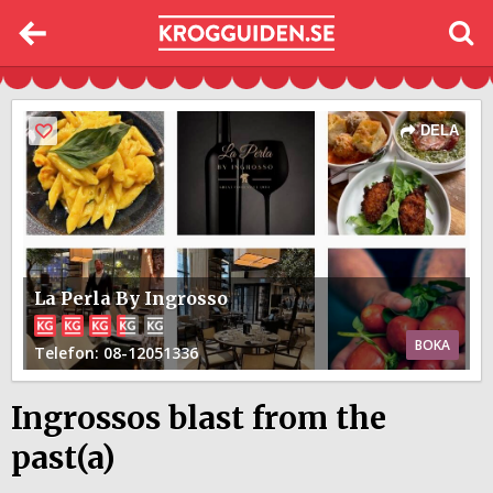
DELA
La Perla By Ingrosso
BOKA
Telefon
: 08-12051336
Ingrossos blast from the
past(a)