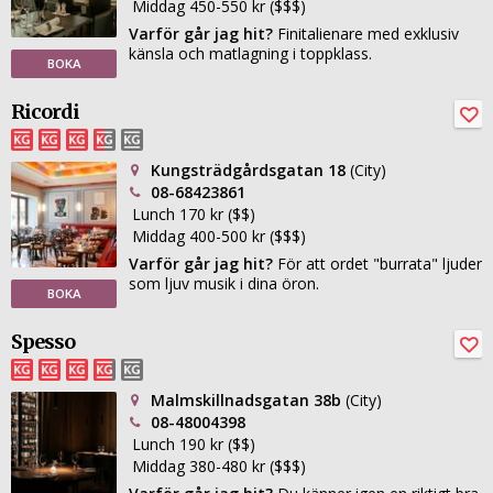
Middag 450-550 kr ($$$)
Varför går jag hit?
Finitalienare med exklusiv
känsla och matlagning i toppklass.
BOKA
Ricordi
Kungsträdgårdsgatan 18
(City)
08-68423861
Lunch 170 kr ($$)
Middag 400-500 kr ($$$)
Varför går jag hit?
För att ordet "burrata" ljuder
som ljuv musik i dina öron.
BOKA
Spesso
Malmskillnadsgatan 38b
(City)
08-48004398
Lunch 190 kr ($$)
Middag 380-480 kr ($$$)