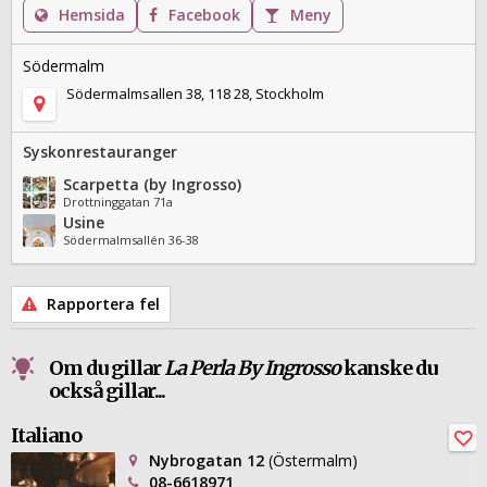
Hemsida
Facebook
Meny
Södermalm
Södermalmsallen 38, 118 28, Stockholm
Syskonrestauranger
Scarpetta (by Ingrosso)
Drottninggatan 71a
Usine
Södermalmsallén 36-38
Rapportera fel
Om du gillar
La Perla By Ingrosso
kanske du
också gillar...
Italiano
Nybrogatan 12
(Östermalm)
08-6618971