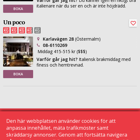
Varför går jag hit?
Du känner igen en riktigt bra
italienare när du ser en och är inte höjdrädd.
BOKA
Un poco
Karlavägen 28
(Östermalm)
08-6110269
Middag 415-515 kr ($$$)
Varför går jag hit?
Italiensk brakmiddag med
finess och hemtrevnad.
BOKA
Den här webbplatsen använder cookies för att
anpassa innehållet, mäta trafikmöster samt
skräddarsy annonser. Genom att fortsätta navigera
© 2015 Krogguiden.se