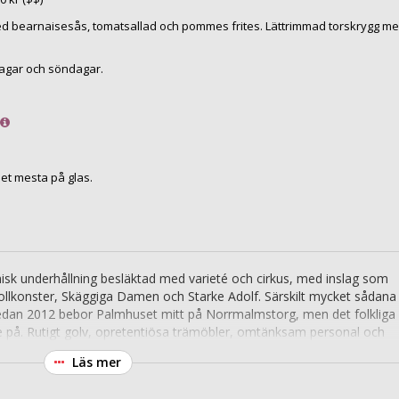
d bearnaisesås, tomatsallad och pommes frites. Lättrimmad torskrygg m
agar och söndagar.
et mesta på glas.
nisk underhållning besläktad med varieté och cirkus, med inslag som
rollkonster, Skäggiga Damen och Starke Adolf. Särskilt mycket sådana
m sedan 2012 bebor Palmhuset mitt på Norrmalmstorg, men det folkliga
ste på. Rutigt golv, opretentiösa trämöbler, omtänksam personal och
 Inga stora överraskningar, men tryggt och trivsamt.
Läs mer