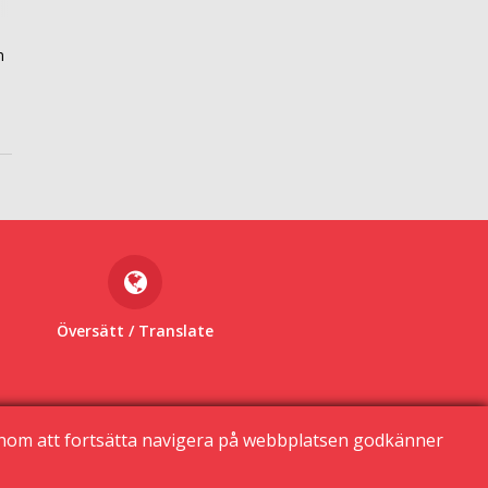
n
l
Översätt
/ Translate
enom att fortsätta navigera på webbplatsen godkänner