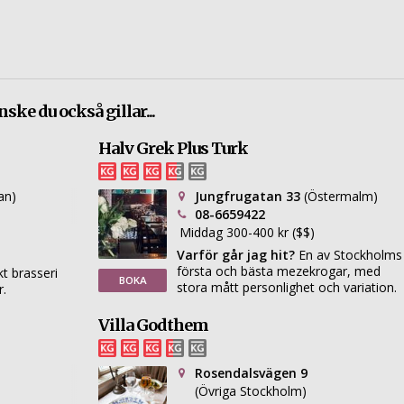
ske du också gillar...
Halv Grek Plus Turk
an)
Jungfrugatan 33
(Östermalm)
08-6659422
Middag 300-400 kr ($$)
Varför går jag hit?
En av Stockholms
första och bästa mezekrogar, med
t brasseri
BOKA
stora mått personlighet och variation.
r.
Villa Godthem
Rosendalsvägen 9
(Övriga Stockholm)