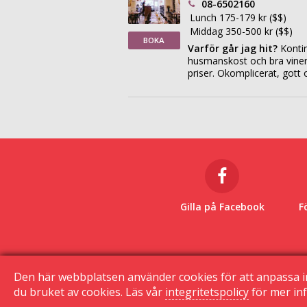
08-6502160
Lunch 175-179 kr ($$)
Middag 350-500 kr ($$)
BOKA
Varför går jag hit?
Kontin
husmanskost och bra viner t
priser. Okomplicerat, gott o
Gilla på Facebook
F
Den här webbplatsen använder cookies för att anpassa i
du bruket av cookies. Läs vår
integritetspolicy
för mer inf