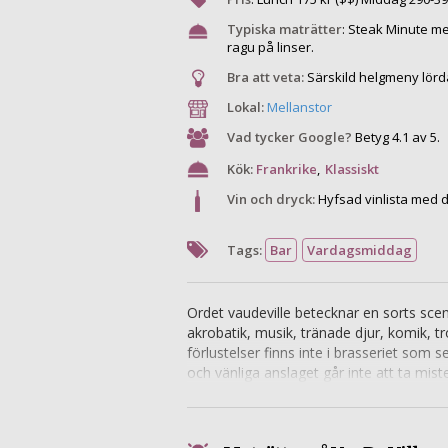
Typiska maträtter
:
Steak Minute me
ragu på linser.
Bra att veta:
Särskild helgmeny lörd
Lokal:
Mellanstor
Vad tycker Google?
Betyg 4.1 av 5.
Kök:
Frankrike
,
Klassiskt
Vin och dryck:
Hyfsad vinlista med d
Tags:
Bar
Vardagsmiddag
Ordet vaudeville betecknar en sorts sce
akrobatik, musik, tränade djur, komik, t
förlustelser finns inte i brasseriet so
och vänliga anslaget går inte att ta mi
fransksvensk meny med klassiska rätter.