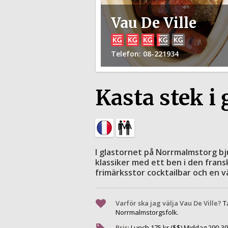
Vau De Ville
Telefon
: 08-221934
Kasta stek i
I glastornet på Norrmalmstorg bj
klassiker med ett ben i den frans
frimärksstor cocktailbar och en vä
Varför ska jag välja Vau De Ville?
T
Norrmalmstorgsfolk.
Pris
:
Lunch
175
kr ($$) Middag
290
-
39