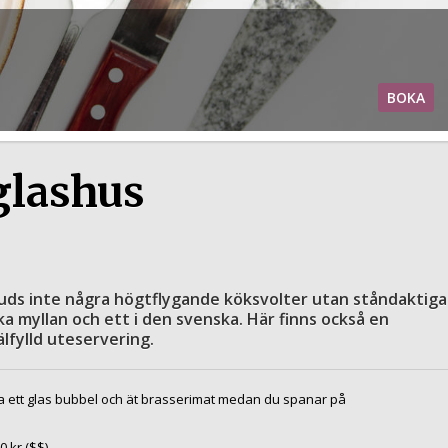
BOKA
 glashus
uds inte några högtflygande köksvolter utan ståndaktiga
ka myllan och ett i den svenska. Här finns också en
lfylld uteservering.
a ett glas bubbel och ät brasserimat medan du spanar på
0
kr ($$)