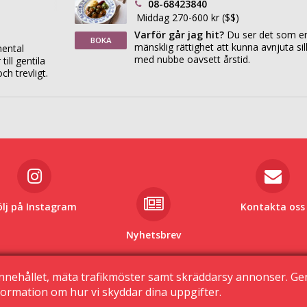
08-68423840
Middag 270-600 kr ($$)
Varför går jag hit?
Du ser det som e
BOKA
mänsklig rättighet att kunna avnjuta sil
ental
med nubbe oavsett årstid.
ill gentila
ch trevligt.
ölj på Instagram
Kontakta oss
Nyhetsbrev
© 2015 Krogguiden.se
nnehållet, mäta trafikmöster samt skräddarsy annonser. G
113 24 Stockholm
ormation om hur vi skyddar dina uppgifter.
|