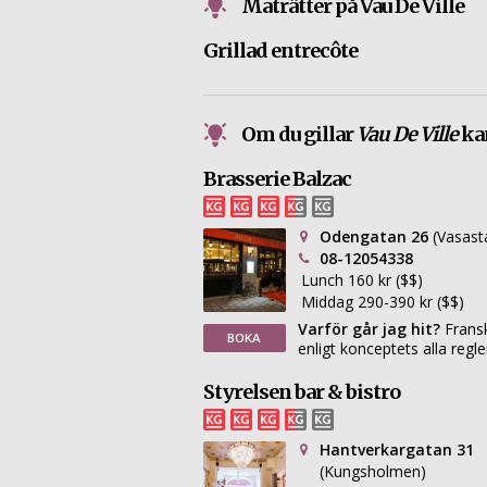
Maträtter på Vau De Ville
Grillad entrecôte
Om du gillar
Vau De Ville
kan
Brasserie Balzac
Odengatan 26
(Vasast
08-12054338
Lunch 160 kr ($$)
Middag 290-390 kr ($$)
Varför går jag hit?
Fransk
BOKA
enligt konceptets alla regle
Styrelsen bar & bistro
Hantverkargatan 31
(Kungsholmen)