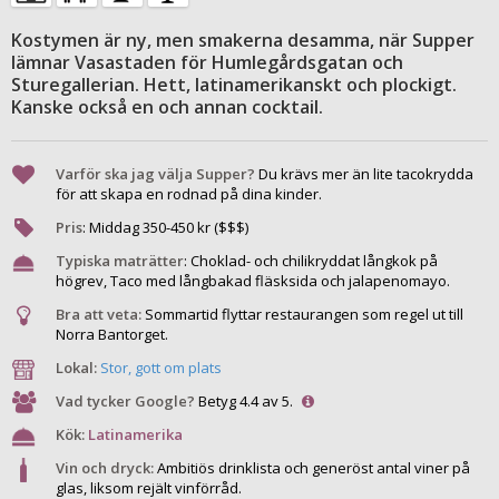
Kostymen är ny, men smakerna desamma, när Supper
lämnar Vasastaden för Humlegårdsgatan och
Sturegallerian. Hett, latinamerikanskt och plockigt.
Kanske också en och annan cocktail.
Varför ska jag välja Supper?
Du krävs mer än lite tacokrydda
för att skapa en rodnad på dina kinder.
Pris
:
Middag
350
-
450
kr ($$$)
Typiska maträtter
:
Choklad- och chilikryddat långkok på
högrev, Taco med långbakad fläsksida och jalapenomayo.
Bra att veta:
Sommartid flyttar restaurangen som regel ut till
Norra Bantorget.
Lokal:
Stor, gott om plats
Vad tycker Google?
Betyg 4.4 av 5.
Kök:
Latinamerika
Vin och dryck:
Ambitiös drinklista och generöst antal viner på
glas, liksom rejält vinförråd.