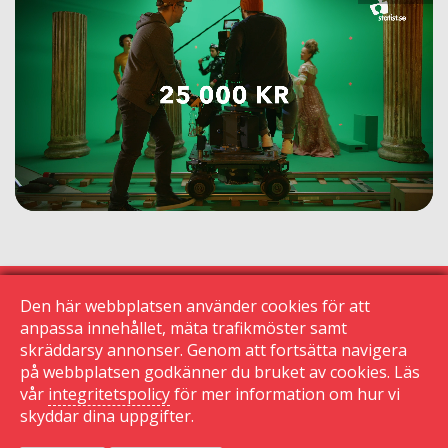
Den här webbplatsen använder cookies för att
anpassa innehållet, mäta trafikmöster samt
skräddarsy annonser. Genom att fortsätta navigera
© 2015 Krogguiden.se
113 24 Stockholm
på webbplatsen godkänner du bruket av cookies. Läs
vår
integritetspolicy
för mer information om hur vi
|
skyddar dina uppgifter.
Kontakta oss
|
Den här sidan använder cookies
|
Sekretessinställningar