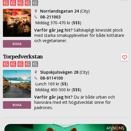
Norrlandsgatan 24
(City)
08-211003
Middag 370-470 kr ($$$)
Varför går jag hit?
Sällskapligt kinesiskt plock
med starka smakupplevelser för både köttätare
och vegetarianer.
BOKA
Torpedverkstan
Slupskjulsvägen 28
(City)
08-6114100
Lunch 169 kr ($$)
Middag 400-500 kr ($$$)
Varför går jag hit?
Du är både urban och
havsnära med ett högutvecklat sinne för
BOKA
padrones.