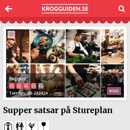
DELA
Supper
BOKA
Telefon
: 08-232424
Supper satsar på Stureplan