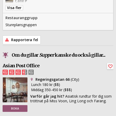
Calle P
Berzelii Park 10
Visa fler
Ekstedt
Humlegårdsgatan 17
Restauranggrupp
Griffins' Steakhouse
Klarabergsviadukten 67
Stureplansgruppen
Hillenberg
Humlegårdsgatan 14
L'Avventura
Rapportera fel
Sveavägen 77
Röda huset
Malmskillnadsgatan 9
Om du gillar
Supper
kanske du också gillar...
Tyge & Sessil
Brahegatan 4
Asian Post Office
Regeringsgatan 66
(City)
Lunch 180 kr ($$)
Middag 350-450 kr ($$$)
Varför går jag hit?
Asiatisk rundtur för dig som
tröttnat på Miss Voon, Ling Long och Farang.
BOKA