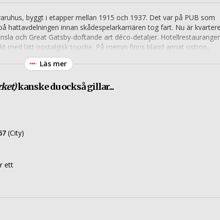
varuhus, byggt i etapper mellan 1915 och 1937. Det var på PUB som
å hattavdelningen innan skådespelarkarriären tog fart. Nu är kvartere
änsla och Great Gatsby-doftande art déco-detaljer. Hotellrestaurange
kt med lätt nostalgisk touche. På menyn finns bland annat ostron,
Läs mer
ket)
kanske du också gillar...
67
(City)
 ett