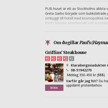
PUB-huset är ett av Stockholms äldsta 
Greta Garbo började som butiksbiträde p
ombyggt till hotell med kosmopolitisk k
Paul's blandar amerikanskt och europeis
entrecôte och smörpocherad piggvar.
Om du gillar
Paul's (Haymar
Griffins' Steakhouse
Klarabergsviadukten 
08-51942270
Middag 350-450 kr ($$$)
Varför går jag hit?
Du har
uppdämt proteinbehov.
BOKA