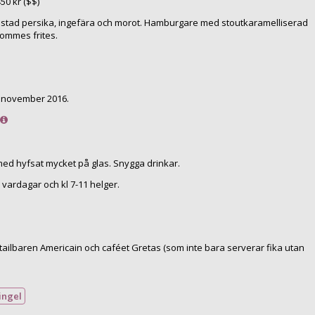
450
kr ($$)
stad persika, ingefära och morot. Hamburgare med stoutkaramelliserad
pommes frites.
N november 2016.
med hyfsat mycket på glas. Snygga drinkar.
0 vardagar och kl 7-11 helger.
ktailbaren Americain och caféet Gretas (som inte bara serverar fika utan
ingel