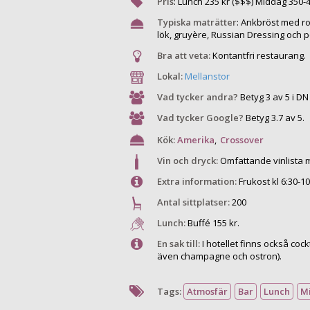
Pris
:
Lunch
235
kr ($$$) Middag
350
-
Typiska maträtter
:
Ankbröst med ro
lök, gruyère, Russian Dressing och 
Bra att veta:
Kontantfri restaurang.
Lokal:
Mellanstor
Vad tycker andra?
Betyg 3 av 5 i D
Vad tycker Google?
Betyg 3.7 av 5.
Kök:
Amerika
,
Crossover
Vin och dryck:
Omfattande vinlista 
Extra information:
Frukost kl 6:30-1
Antal sittplatser:
200
Lunch:
Buffé 155 kr.
En sak till:
I hotellet finns också coc
även champagne och ostron).
Tags:
Atmosfär
Bar
Lunch
M