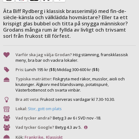
Äta Biff Rydberg i klassisk brasserimiljö med fin-de-
siècle-känsla och välklädda hovmästare? Eller ta ett
krispigt glas bubbel och titta på snygga människor?
Grodans många rum är fyllda av livligt och trivsamt
sorl från frukost till förfest.
Varför ska jag välja Grodan?
Hög stämning, franskklassisk
meny, bra bar och vackra lokaler.
Pris
:
Lunch
195
kr ($$) Middag
300
-
600
kr ($$)
Typiska maträtter
:
Fiskgryta med räkor, musslor, aioli och
krutonger. Älgkorv med blandsvamp, potatispuré,
Västerbottenost och svarta vinbär.
Bra att veta:
Frukost serveras vardagar kl 7.30-10.30.
Lokal:
Stor, gott om plats
Vad tycker andra?
Betyg 3 av 6 i SVD nov -18.
Vad tycker Google?
Betyg 4.3 av 5.
Kök:
Frankrike
,
Klassiskt