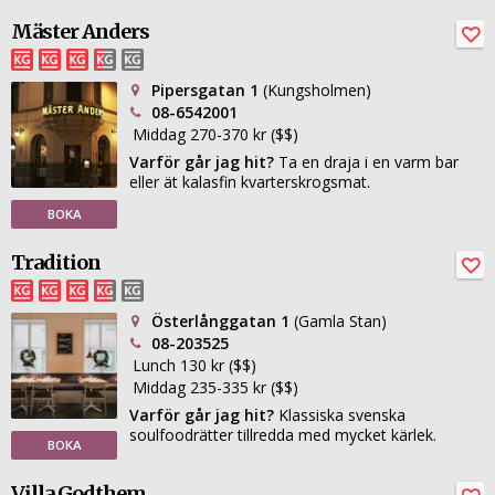
Mäster Anders
Pipersgatan 1
(Kungsholmen)
08-6542001
Middag 270-370 kr ($$)
Varför går jag hit?
Ta en draja i en varm bar
eller ät kalasfin kvarterskrogsmat.
BOKA
Tradition
Österlånggatan 1
(Gamla Stan)
08-203525
Lunch 130 kr ($$)
Middag 235-335 kr ($$)
Varför går jag hit?
Klassiska svenska
soulfoodrätter tillredda med mycket kärlek.
BOKA
Villa Godthem