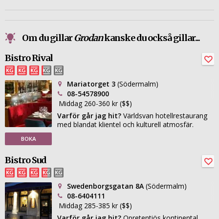
Om du gillar
Grodan
kanske du också gillar...
Bistro Rival
Mariatorget 3
(Södermalm)
08-54578900
Middag 260-360 kr ($$)
Varför går jag hit?
Världsvan hotellrestaurang
med blandat klientel och kulturell atmosfär.
BOKA
Bistro Sud
Swedenborgsgatan 8A
(Södermalm)
08-6404111
Middag 285-385 kr ($$)
Varför går jag hit?
Opretentiös kontinental