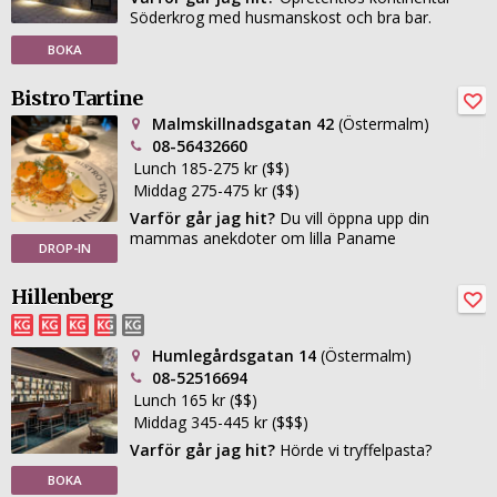
Söderkrog med husmanskost och bra bar.
BOKA
Bistro Tartine
Malmskillnadsgatan 42
(Östermalm)
08-56432660
Lunch 185-275 kr ($$)
Middag 275-475 kr ($$)
Varför går jag hit?
Du vill öppna upp din
mammas anekdoter om lilla Paname
DROP-IN
Hillenberg
Humlegårdsgatan 14
(Östermalm)
08-52516694
Lunch 165 kr ($$)
Middag 345-445 kr ($$$)
Varför går jag hit?
Hörde vi tryffelpasta?
BOKA