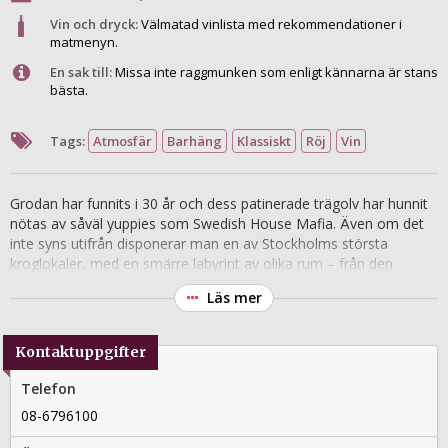
Vin och dryck:
Välmatad vinlista med rekommendationer i
matmenyn.
En sak till:
Missa inte raggmunken som enligt kännarna är stans
bästa.
Tags:
Atmosfär
Barhäng
Klassiskt
Röj
Vin
Grodan har funnits i 30 år och dess patinerade trägolv har hunnit
nötas av såväl yuppies som Swedish House Mafia. Även om det
inte syns utifrån disponerar man en av Stockholms största
kroglokaler, med en smärre labyrint av olika rum – från den
franska matsalen med sina 1800-talsväggmålningar till den
Läs mer
ombonade loungen vars sköna fåtöljer inbjuder till lojt
drinksippande. Senare på kvällen är baren ett populärt stopp för
det partyglada folket på väg ut i Stureplansnatten.
Kontaktuppgifter
Telefon
08-6796100