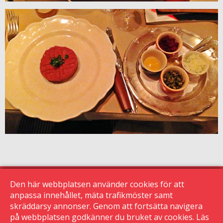
Den här webbplatsen använder cookies för att
anpassa innehållet, mäta trafikmöster samt
skräddarsy annonser. Genom att fortsätta navigera
© 2015 Krogguiden.se
på webbplatsen godkänner du bruket av cookies. Läs
113 24 Stockholm