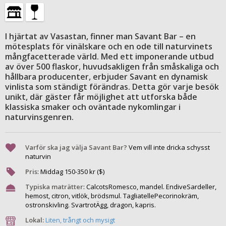
I hjärtat av Vasastan, finner man Savant Bar – en
mötesplats för vinälskare och en ode till naturvinets
mångfacetterade värld. Med ett imponerande utbud
av över 500 flaskor, huvudsakligen från småskaliga och
hållbara producenter, erbjuder Savant en dynamisk
vinlista som ständigt förändras. Detta gör varje besök
unikt, där gäster får möjlighet att utforska både
klassiska smaker och oväntade nykomlingar i
naturvinsgenren.
Varför ska jag välja Savant Bar?
Vem vill inte dricka schysst
naturvin
Pris
:
Middag
150
-
350
kr ($)
Typiska maträtter
:
CalcotsRomesco, mandel. EndiveSardeller,
hemost, citron, vitlök, brödsmul. TagliatellePecorinokräm,
ostronskivling. SvartrotÄgg, dragon, kapris.
Lokal:
Liten, trångt och mysigt