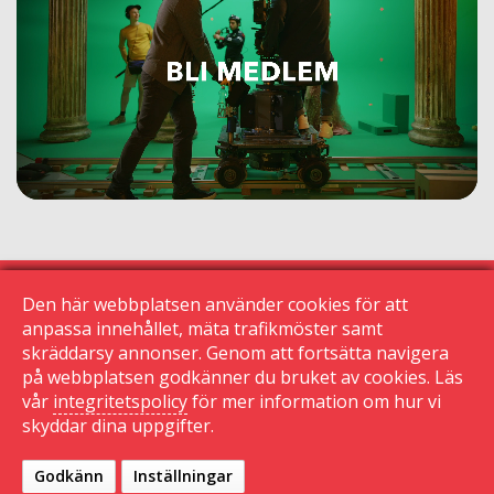
Den här webbplatsen använder cookies för att
anpassa innehållet, mäta trafikmöster samt
skräddarsy annonser. Genom att fortsätta navigera
© 2015 Krogguiden.se
113 24 Stockholm
på webbplatsen godkänner du bruket av cookies. Läs
vår
integritetspolicy
för mer information om hur vi
|
skyddar dina uppgifter.
Kontakta oss
|
Den här sidan använder cookies
|
Sekretessinställningar
Godkänn
Inställningar