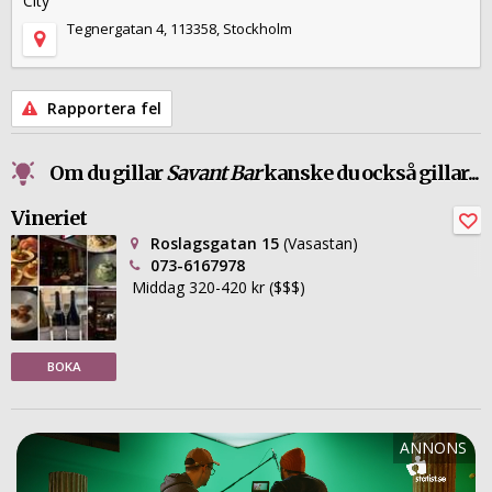
City
Tegnergatan 4, 113358, Stockholm
Rapportera fel
Om du gillar
Savant Bar
kanske du också gillar...
Vineriet
Roslagsgatan 15
(Vasastan)
073-6167978
Middag 320-420 kr ($$$)
BOKA