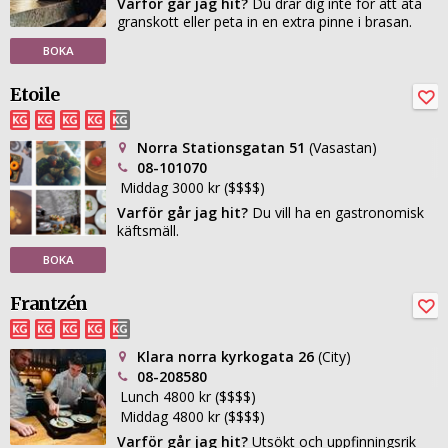
Varför går jag hit?
Du drar dig inte för att äta
granskott eller peta in en extra pinne i brasan.
BOKA
Etoile
Norra Stationsgatan 51
(Vasastan)
08-101070
Middag 3000 kr ($$$$)
Varför går jag hit?
Du vill ha en gastronomisk
käftsmäll.
BOKA
Frantzén
Klara norra kyrkogata 26
(City)
08-208580
Lunch 4800 kr ($$$$)
Middag 4800 kr ($$$$)
Varför går jag hit?
Utsökt och uppfinningsrik