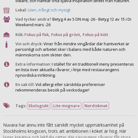
odlare, och hämtar ofta själva inspiration direkt från naturen.
Lokal:
Liten, trångt och mysigt
Vad tycker andra?
Betyg 4 av 5 DN maj -26 - Betyg 12 av 15 i Di
Weekend mars -26
Kök:
Fokus på fisk
,
Fokus på grönt
,
Fokus på kött
Vin och dryck:
Viner från mindre vingårdar där hantverket är
personligt och arbetet sker i balans med både naturen och
människorna som sköter den.
Extra information:
I stället för en traditionell meny presenteras
en lista över aktuella råvaror, i linje med restaurangens
nynordiska inriktning.
En sak till:
Vid allergi eller särskilda preferenser
rekommenderas besök på veckodagar!
Tags:
Ekologiskt
Lite mognare
Nordiskmat
Nuvara har ännu inte fått särskilt mycket uppmärksamhet på
Stockholms krogscen, trots att ambitionen i köket är hög. Här
lagas kreativa och lekfulla rätter där säsongens råvaror får styra