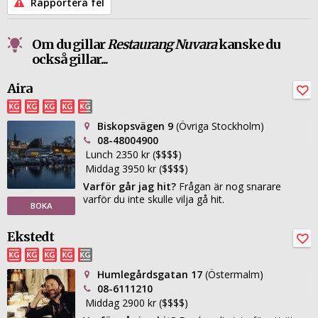
Rapportera fel
Om du gillar
Restaurang Nuvara
kanske du
också gillar...
Aira
Biskopsvägen 9
(Övriga Stockholm)
08-48004900
Lunch 2350 kr ($$$$)
Middag 3950 kr ($$$$)
Varför går jag hit?
Frågan är nog snarare
varför du inte skulle vilja gå hit.
BOKA
Ekstedt
Humlegårdsgatan 17
(Östermalm)
08-6111210
Middag 2900 kr ($$$$)