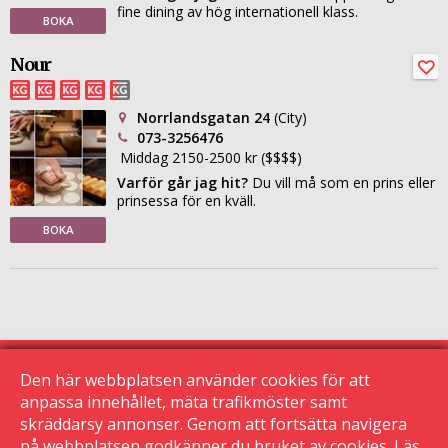
fine dining av hög internationell klass.
BOKA
Nour
Norrlandsgatan 24
(City)
073-3256476
Middag 2150-2500 kr ($$$$)
Varför går jag hit?
Du vill må som en prins eller
prinsessa för en kväll.
BOKA
Den här webbplatsen använder cookies för att
anpassa innehållet, mäta trafikmöster samt
skräddarsy annonser. Genom att fortsätta navigera
© 2015 Krogguiden.se
113 24 Stockholm
på webbplatsen godkänner du bruket av cookies. Läs