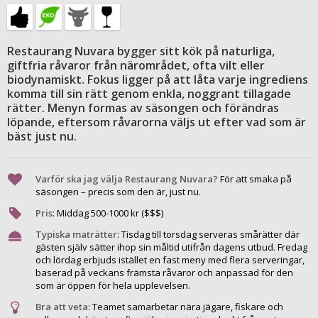
Restaurang Nuvara bygger sitt kök på naturliga,
giftfria råvaror från närområdet, ofta vilt eller
biodynamiskt. Fokus ligger på att låta varje ingrediens
komma till sin rätt genom enkla, noggrant tillagade
rätter. Menyn formas av säsongen och förändras
löpande, eftersom råvarorna väljs ut efter vad som är
bäst just nu.
Varför ska jag välja Restaurang Nuvara?
För att smaka på
säsongen – precis som den är, just nu.
Pris
:
Middag
500
-
1000
kr ($$$)
Typiska maträtter
:
Tisdag till torsdag serveras smårätter där
gästen själv sätter ihop sin måltid utifrån dagens utbud. Fredag
och lördag erbjuds istället en fast meny med flera serveringar,
baserad på veckans främsta råvaror och anpassad för den
som är öppen för hela upplevelsen.
Bra att veta:
Teamet samarbetar nära jägare, fiskare och