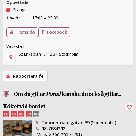
Öppettider
Stängt
tis
–
lör
17:00 – 23:30
Hemsida
Facebook
Vasastan
S:t Eriksplan 1, 112 34, Stockholm
Rapportera fel
Om du gillar
Portal
kanske du också gillar...
Köket vid bordet
Timmermansgatan 39
(Södermalm)
08-7684202
Middag 300-500 kr ($$)