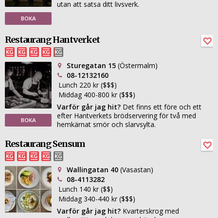
utan att satsa ditt livsverk.
BOKA
Restaurang Hantverket
Sturegatan 15
(Östermalm)
08-12132160
Lunch 220 kr ($$$)
Middag 400-800 kr ($$$)
Varför går jag hit?
Det finns ett före och ett
efter Hantverkets brödservering för två med
BOKA
hemkärnat smör och slarvsylta.
Restaurang Sensum
Wallingatan 40
(Vasastan)
08-4113282
Lunch 140 kr ($$)
Middag 340-440 kr ($$$)
Varför går jag hit?
Kvarterskrog med