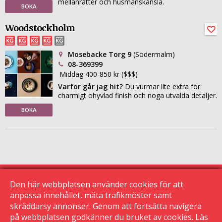
mellanrätter och husmanskänsla.
BOKA
Woodstockholm
Mosebacke Torg 9
(Södermalm)
08-369399
Middag 400-850 kr ($$$)
Varför går jag hit?
Du vurmar lite extra för
charmigt ohyvlad finish och noga utvalda detaljer.
BOKA
Den här webbplatsen använder cookies för att
anpassa innehållet, mäta trafikmöster samt
skräddarsy annonser. Genom att fortsätta navigera
© 2015 Krogguiden.se
113 24 Stockholm
på webbplatsen godkänner du bruket av cookies. Läs