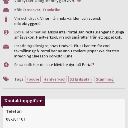
Vad tycker Google?
Betyg 4.5 av 5.
Kök:
Crossover
,
Frankrike
Vin och dryck:
Viner från hela världen och svensk
mikrobryggeriöl.
Extra information:
Missa inte Portal Bar, restaurangens busiga
småsyskon. Hantverksöl, vin och smårätter från ett öppet kök.
Inredningsdesign:
Jonas Lindvall. Plus i kanten för cool
takmålning på Portal bar av ännu coolare Jesper Waldersten.
Inredning Claesson Koivisto Rune
En sak till:
Har det inte blivit lite dyrt på Portal?
Tags:
Foodie
Hantverksöl
S:t Eriksplan
Stämning
Kontaktuppgifter
Telefon
08-301101