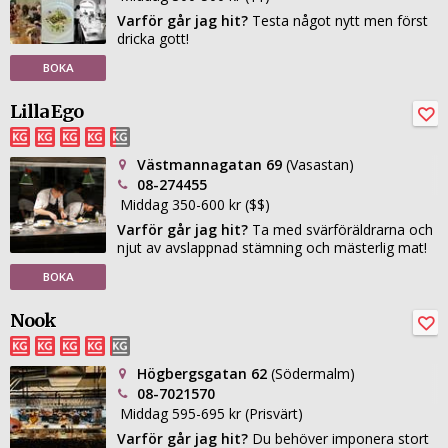
Varför går jag hit?
Testa något nytt men först
dricka gott!
BOKA
Lilla Ego
Västmannagatan 69
(Vasastan)
08-274455
Middag 350-600 kr ($$)
Varför går jag hit?
Ta med svärföräldrarna och
njut av avslappnad stämning och mästerlig mat!
BOKA
Nook
Högbergsgatan 62
(Södermalm)
08-7021570
Middag 595-695 kr (Prisvärt)
Varför går jag hit?
Du behöver imponera stort