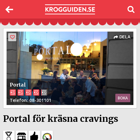
DELA
Portal
BOKA
Telefon
: 08-301101
Portal för kräsna cravings