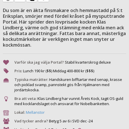
Du som är en äkta finsmakare och hemmastadd på S:t
Eriksplan, smörjer med fördel kråset på mysputtrande
Portal. Här sprider den lovprisade kocken Klas
Lindberg, värme och god stämning med enkla men ack
så delikata anrättningar. Fattas bara annat, mästerliga
kockutmärkelser är verkligen inget man snyter ur
kockmössan.
Varför ska jag välja Portal?
Stabil kvarterskrog deluxe
Pris
:
Lunch
190
kr ($$) Middag
400
-
800
kr ($$$)
Typiska maträtter
:
Handskuren bifftartar med senap, krasse
och picklad svamp, pannstekt gös från Hjälmaren med
jordärtskocka.
Bra att veta:
Klas Lindberg har vunnit Årets Kock, tagit OS-guld
med kocklandslaget och ansvarat för Nobelbanketten.
Lokal:
Mellanstor
Vad tycker andra?
Betyg 5 av 6 i SVD dec -24