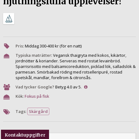
njutningsfulla upplevelser!
Pris
:
Middag
300
-
400
kr (för en natt)
Typiska maträtter
:
Vegansk thaigryta med kokos, kikärtor,
jordnötter & koriander. Serveras med rostat levainbröd.
Sparrisrisotto med balsamicoreduktion, picklad lök, salladslök &
parmesan. Smörbakad röding med rotselleripuré, rostad
spetskål, mandlar, forellrom & citronsås.
Vad tycker Google?
Betyg 4.0 av 5.
Kök:
Fokus på fisk
Tags:
Skärgård
Kontaktuppgifter