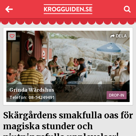
DELA
Grinda Wärdshus
DROP-IN
Telefon
: 08-54249491
Skärgårdens smakfulla oas för
magiska stunder och