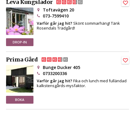
Leva Kungslador
Toftavägen 20
073-7599410
Varför går jag hit?
Skönt sommarhäng! Tänk
Rosendals Trädgård!
DROP-IN
Prima Gård
Bunge Ducker 405
0733200336
Varför går jag hit?
Fika och lunch med fulländad
kalkstensgårds-mysfaktor.
BOKA