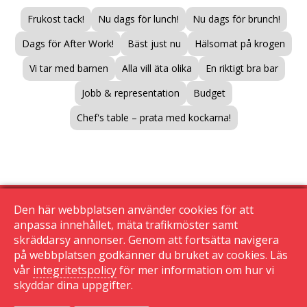
Frukost tack!
Nu dags för lunch!
Nu dags för brunch!
Dags för After Work!
Bäst just nu
Hälsomat på krogen
Vi tar med barnen
Alla vill äta olika
En riktigt bra bar
Jobb & representation
Budget
Chef's table – prata med kockarna!
Den här webbplatsen använder cookies för att
anpassa innehållet, mäta trafikmöster samt
skräddarsy annonser. Genom att fortsätta navigera
© 2015 Krogguiden.se
på webbplatsen godkänner du bruket av cookies. Läs
113 24 Stockholm
vår
integritetspolicy
för mer information om hur vi
|
skyddar dina uppgifter.
Kontakta oss
|
Den här sidan använder cookies
|
Sekretessinställningar