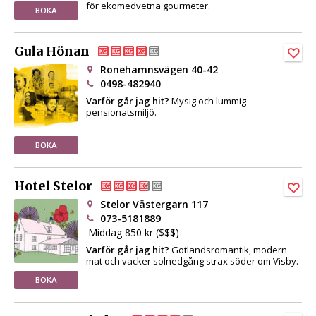
för ekomedvetna gourmeter.
BOKA
Gula Hönan
Ronehamnsvägen 40-42
0498-482940
Varför går jag hit?
Mysig och lummig
pensionatsmiljö.
BOKA
Hotel Stelor
Stelor Västergarn 117
073-5181889
Middag 850 kr ($$$)
Varför går jag hit?
Gotlandsromantik, modern
mat och vacker solnedgång strax söder om Visby.
BOKA